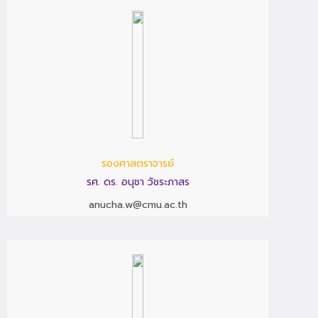
รองศาสตราจารย์
รศ. ดร. อนุชา วัชระภาสร
anucha.w@cmu.ac.th