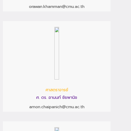
orawan.khamman@cmu.ac.th
ศาสตราจารย์
ศ. ดร. อานนท์ ชัยพานิช
arnon.chaipanich@cmu.ac.th