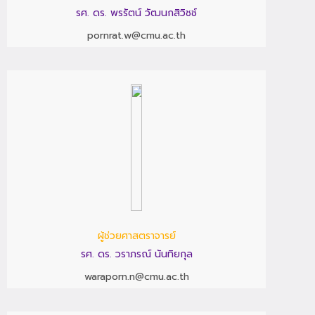
รศ. ดร. พรรัตน์ วัฒนกสิวิชช์
pornrat.w@cmu.ac.th
ผู้ช่วยศาสตราจารย์
รศ. ดร. วราภรณ์ นันทิยกุล
waraporn.n@cmu.ac.th