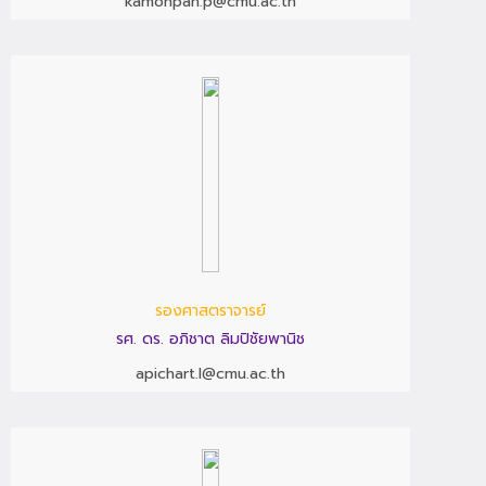
kamonpan.p@cmu.ac.th
รองศาสตราจารย์
รศ. ดร. อภิชาต ลิมปิชัยพานิช
apichart.l@cmu.ac.th