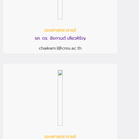
รองศาสตราจารย์
รศ. ดร. ชัยกานต์ เลียวหิรัญ
chaikarn.l@cmu.ac.th
รองศาสตราจารย์