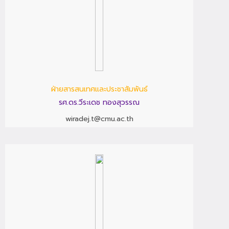
ฝ่ายสารสนเทศและประชาสัมพันธ์
รศ.ดร.วีระเดช ทองสุวรรณ
wiradej.t@cmu.ac.th