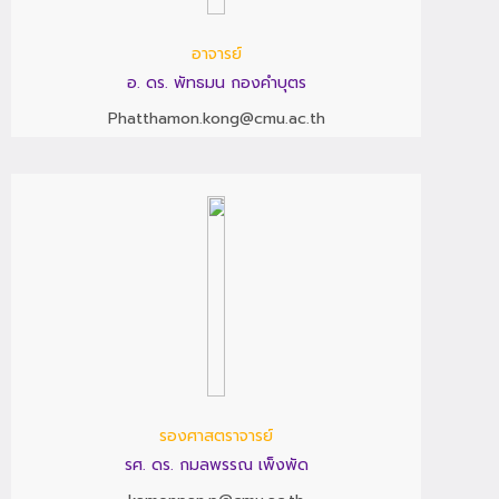
อาจารย์
อ. ดร. พัทธมน กองคำบุตร
Phatthamon.kong@cmu.ac.th
รองศาสตราจารย์
รศ. ดร. กมลพรรณ เพ็งพัด