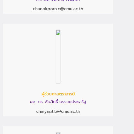
chanokporn.c@cmu.ac.th
ผู้ช่วยศาสตราจารย์
ผศ. ดร. ชัยสิทธิ์ บรรจงประเสริฐ
chaiyasit.b@cmu.ac.th