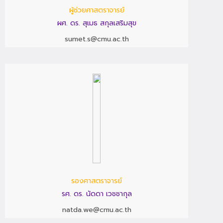
ผู้ช่วยศาสตราจารย์
ผศ. ดร. สุเมธ สกุลเสริมสุข
sumet.s@cmu.ac.th
รองศาสตราจารย์
รศ. ดร. นัดดา เวชชากุล
natda.we@cmu.ac.th