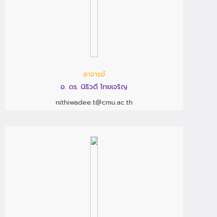
อาจารย์
อ. ดร. นิธิวดี ไทยเจริญ
nithiwadee.t@cmu.ac.th