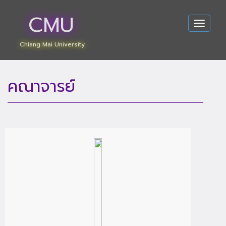
CMU
Toggle
navigat
Chiang Mai University
คณาจารย์