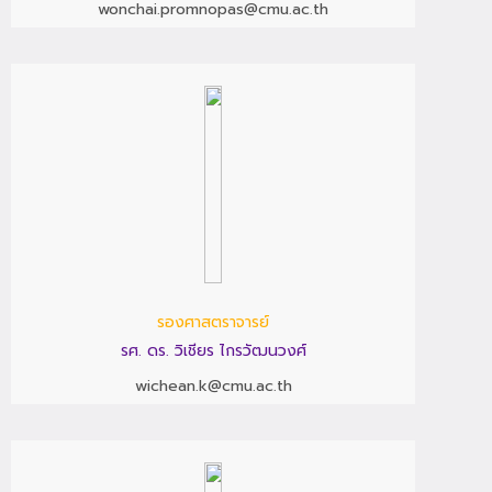
wonchai.promnopas@cmu.ac.th
รองศาสตราจารย์
รศ. ดร. วิเชียร ไกรวัฒนวงศ์
wichean.k@cmu.ac.th