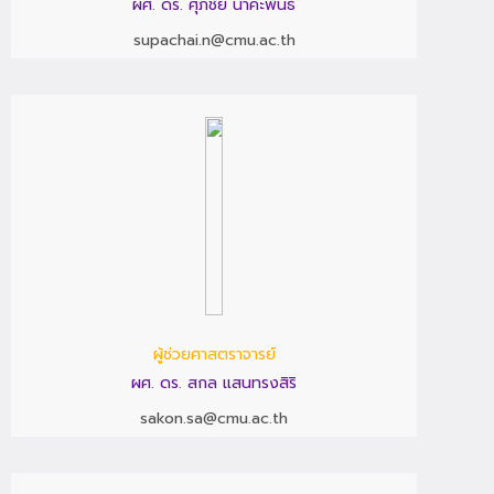
ผศ. ดร. ศุภชัย นาคะพันธ์
supachai.n@cmu.ac.th
ผู้ช่วยศาสตราจารย์
ผศ. ดร. สกล แสนทรงสิริ
sakon.sa@cmu.ac.th