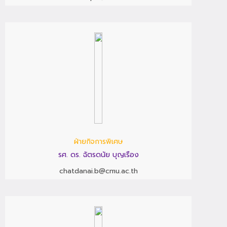
ฝ่ายกิจการพิเศษ
รศ. ดร. ฉัตรดนัย บุญเรือง
chatdanai.b@cmu.ac.th