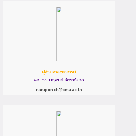
ผู้ช่วยศาสตราจารย์
ผศ. ดร. นฤพนธ์ ฉัตราภิบาล
narupon.ch@cmu.ac.th