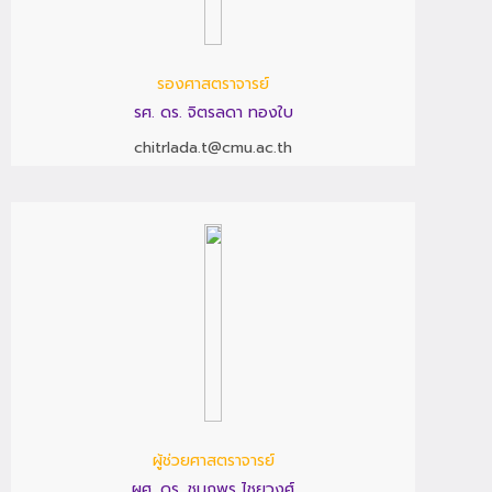
รองศาสตราจารย์
รศ. ดร. จิตรลดา ทองใบ
chitrlada.t@cmu.ac.th
ผู้ช่วยศาสตราจารย์
ผศ. ดร. ชนกพร ไชยวงศ์