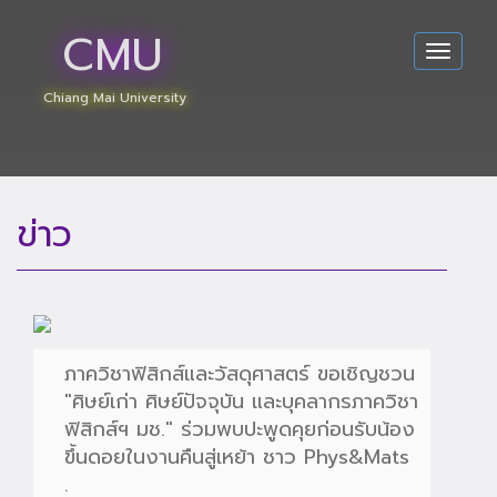
CMU
Toggle
navigat
Chiang Mai University
ข่าว
ภาควิชาฟิสิกส์และวัสดุศาสตร์ ขอเชิญชวน
"ศิษย์เก่า ศิษย์ปัจจุบัน และบุคลากรภาควิชา
ฟิสิกส์ฯ มช." ร่วมพบปะพูดคุยก่อนรับน้อง
ขึ้นดอยในงานคืนสู่เหย้า ชาว Phys&Mats
.